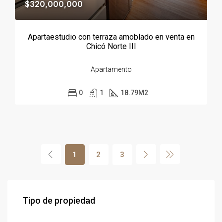
$320,000,000
Apartaestudio con terraza amoblado en venta en
Chicó Norte III
Apartamento
0
1
18.79
M2
1
2
3
Tipo de propiedad