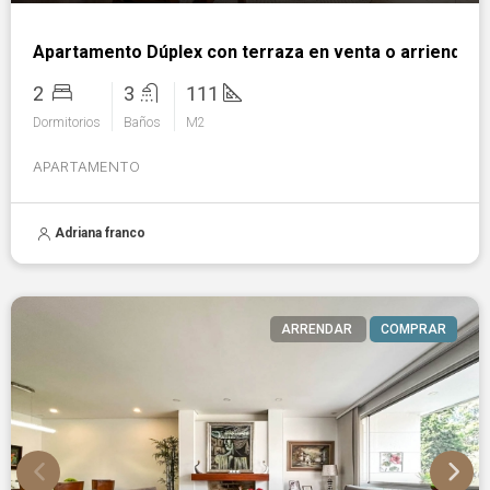
Apartamento Dúplex con terraza en venta o arriendo e
2
3
111
Dormitorios
Baños
M2
APARTAMENTO
Adriana franco
ARRENDAR
COMPRAR