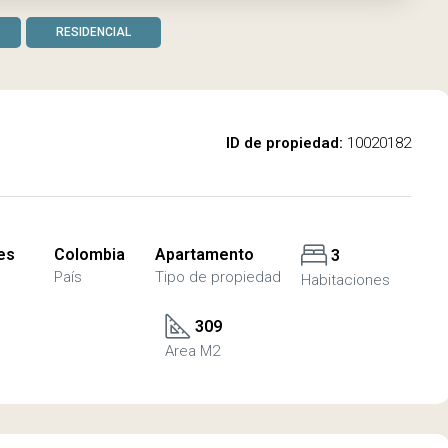
RESIDENCIAL
ID de propiedad:
10020182
es
Colombia
Apartamento
3
País
Tipo de propiedad
Habitaciones
309
Area M2