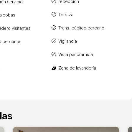
recepción
ión servicio
Terraza
 alcobas
Trans. público cercano
dero visitantes
Vigilancia
s cercanos
Vista panorámica
a
Zona de lavandería
das