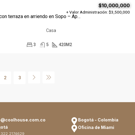
$10,000,000
+ Valor Administración: $3,500,000
Casa Triplex con terraza en arriendo en Sopo – Aposentos
Casa
3
5
420
M2
2
3
o@coolhouse.com.co
Bogotá - Colombia
otá
Oficina de Miami
 322 2174629