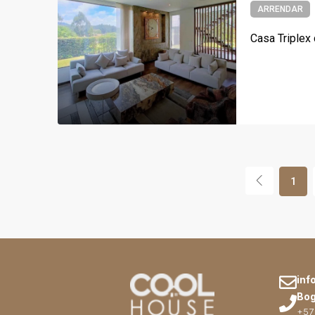
ARRENDAR
1
inf
Bog
+57