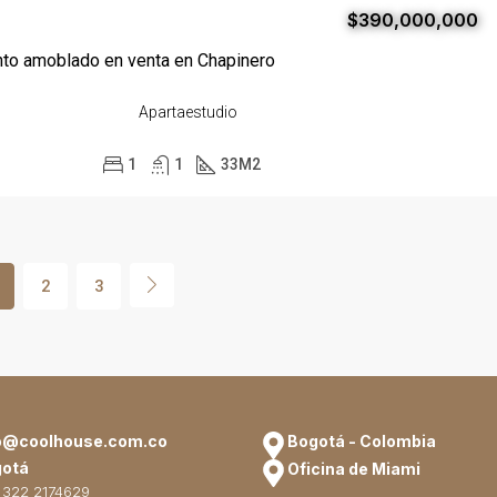
$390,000,000
to amoblado en venta en Chapinero
Apartaestudio
1
1
33
M2
2
3
o@coolhouse.com.co
Bogotá - Colombia
otá
Oficina de Miami
 322 2174629