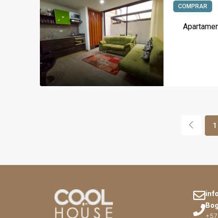
COMPRAR
Apartamen
1
inf
Bog
+57