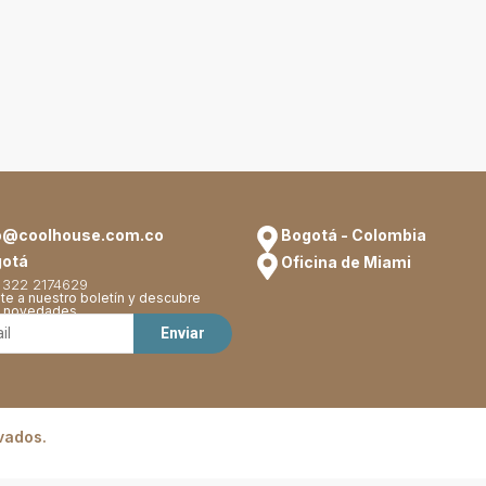
o@coolhouse.com.co
Bogotá - Colombia
otá
Oficina de Miami
 322 2174629
te a nuestro boletín y descubre
s novedades.
vados.