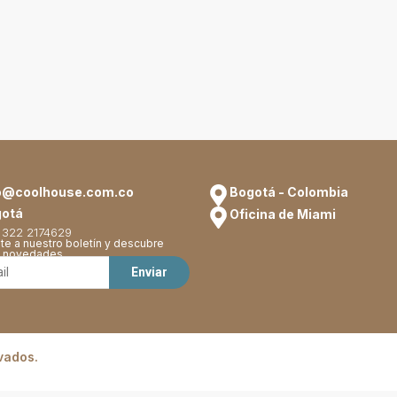
o@coolhouse.com.co
Bogotá - Colombia
otá
Oficina de Miami
 322 2174629
te a nuestro boletín y descubre
s novedades.
vados.